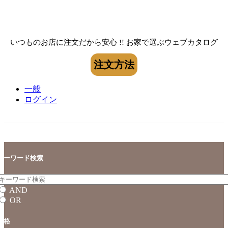
いつものお店に注文だから安心 !! お家で選ぶウェブカタログ
注文方法
一般
ログイン
キーワード検索
AND
OR
価格